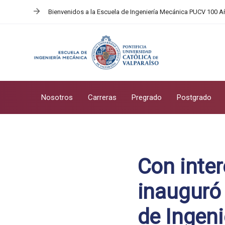
Skip
Skip
Bienvenidos a la Escuela de Ingeniería Mecánica PUCV 100 
links
to
primary
navigation
Skip
to
content
Nosotros
Carreras
Pregrado
Postgrado
Post
navigation
Con inter
inauguró 
de Ingen