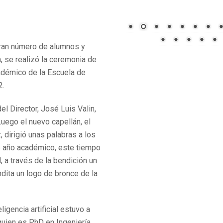
gran número de alumnos y
, se realizó la ceremonia de
adémico de la Escuela de
2.
l Director, José Luis Valin,
Luego el nuevo capellán, el
 dirigió unas palabras a los
e año académico, este tiempo
 a través de la bendición un
ndita un logo de bronce de la
igencia artificial estuvo a
quien es PhD en Ingeniería