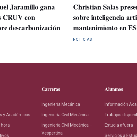
el Jaramillo gana
Christian Salas prese
is CRUV con
sobre inteligencia arti
bre descarbonización
mantenimiento en E
NOTICIAS
Carreras
Alumnos
Ingeniería Mecánica
Información Ac
s y Académicos
Ingeniería Civil Mecánica
Trabajos disponi
 hora
Ingeniería Civil Mecánica –
Estudia afuera
Vespertina
tivos
Servicios a Estu