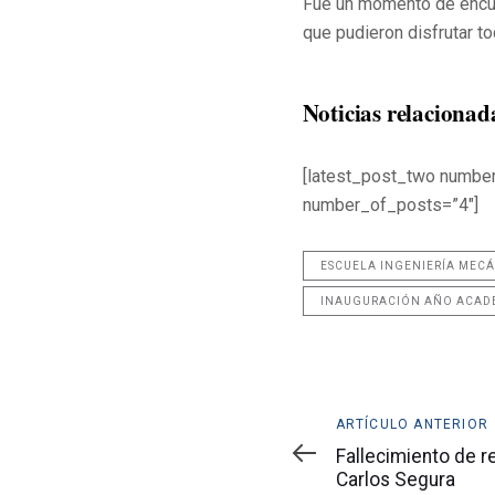
Fue un momento de encuen
que pudieron disfrutar t
Noticias relacionad
[latest_post_two numbe
number_of_posts=”4″]
ESCUELA INGENIERÍA MEC
INAUGURACIÓN AÑO ACAD
Artículo
ARTÍCULO ANTERIOR
anterior
Fallecimiento de r
Carlos Segura