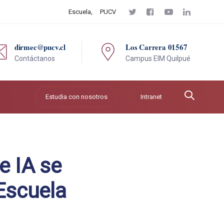
Escuela
PUCV
dirmec@pucv.cl
Los Carrera 01567
Contáctanos
Campus EIM Quilpué
Estudia con nosotros
Intranet
e IA se
Escuela