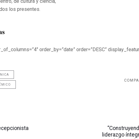
tro, de cultura y ciencia,
odos los presentes.
as
r_of_columns=”4″ order_by=”date” order=”DESC” display_feat
ÁNICA
COMPA
ÉMICO
Artículo
siguiente
ecepcionista
“Construyend
liderazgo íntegr