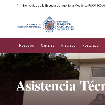
Skip
Skip
Bienvenidos a la Escuela de Ingeniería Mecánica PUCV 100 
links
to
primary
navigation
Skip
to
content
Nosotros
Carreras
Pregrado
Postgrado
Asistencia Téc