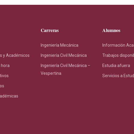
Carreras
Alumnos
Ingeniería Mecánica
Información Ac
s y Académicos
Ingeniería Civil Mecánica
Trabajos disponi
 hora
Ingeniería Civil Mecánica –
Estudia afuera
Vespertina
tivos
Servicios a Estu
os
cadémicas