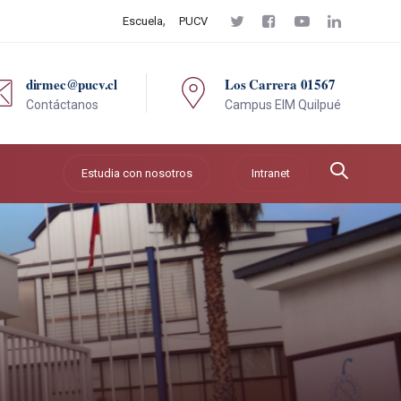
Escuela
PUCV
dirmec@pucv.cl
Los Carrera 01567
Contáctanos
Campus EIM Quilpué
Estudia con nosotros
Intranet