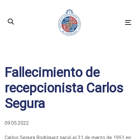
Skip
Skip
links
to
primary
Tog
navigation
nav
Skip
to
Post
content
navigation
Fallecimiento de
recepcionista Carlos
Segura
09.05.2022
Carlos Segura Rodríguez nació el 31 de marzo de 1951 en