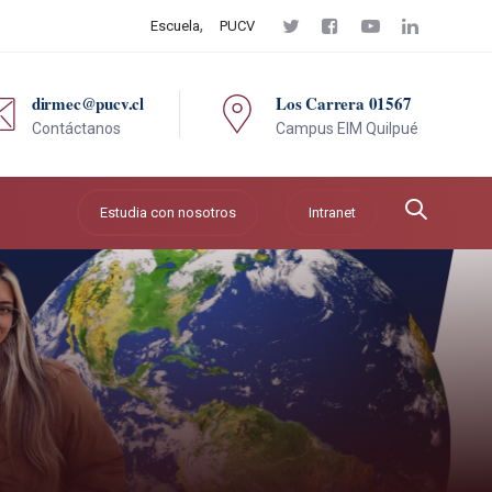
Escuela
PUCV
dirmec@pucv.cl
Los Carrera 01567
Contáctanos
Campus EIM Quilpué
Estudia con nosotros
Intranet