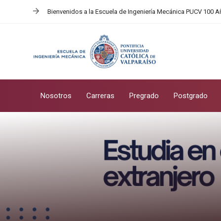
Skip
Skip
Bienvenidos a la Escuela de Ingeniería Mecánica PUCV 100 
links
to
primary
navigation
Skip
to
content
Nosotros
Carreras
Pregrado
Postgrado