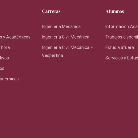
Carreras
Alumnos
Ingeniería Mecánica
Información Ac
s y Académicos
Ingeniería Civil Mecánica
Trabajos disponi
 hora
Ingeniería Civil Mecánica –
Estudia afuera
Vespertina
tivos
Servicios a Estu
os
cadémicas