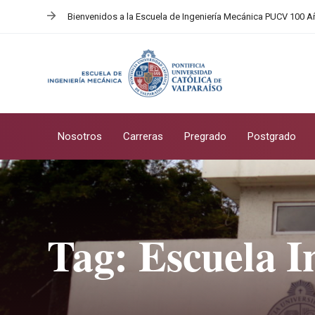
Skip
Skip
Bienvenidos a la Escuela de Ingeniería Mecánica PUCV 100 
links
to
primary
navigation
Skip
to
content
Nosotros
Carreras
Pregrado
Postgrado
Tag: Escuela I