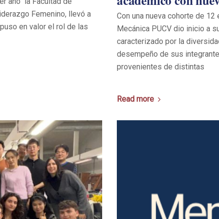
académico con nuev
er año la Facultad de
Liderazgo Femenino, llevó a
Con una nueva cohorte de 12 
uso en valor el rol de las
Mecánica PUCV dio inicio a s
caracterizado por la diversid
desempeño de sus integrantes
provenientes de distintas
Read more