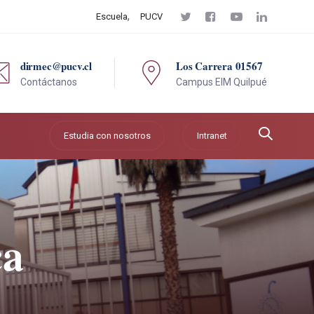
Escuela
PUCV
dirmec@pucv.cl
Los Carrera 01567
Contáctanos
Campus EIM Quilpué
Estudia con nosotros
Intranet
ca