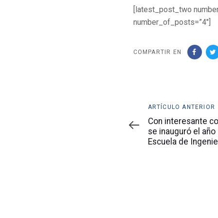
[latest_post_two numbe
number_of_posts=”4″]
COMPARTIR EN
Artículo
ARTÍCULO ANTERIOR
anterior
Con interesante co
se inauguró el año
Escuela de Ingeni