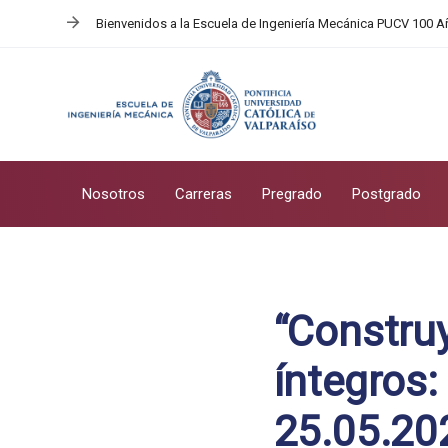
Skip
Skip
Bienvenidos a la Escuela de Ingeniería Mecánica PUCV 100 
links
to
primary
navigation
Skip
to
content
Nosotros
Carreras
Pregrado
Postgrado
Post
navigation
“Constru
íntegros:
25.05.20