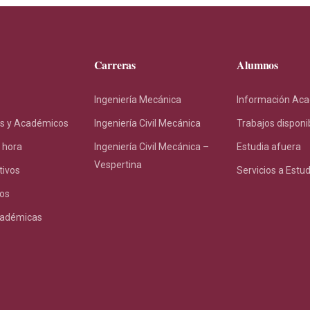
Carreras
Alumnos
Ingeniería Mecánica
Información Ac
s y Académicos
Ingeniería Civil Mecánica
Trabajos disponi
 hora
Ingeniería Civil Mecánica –
Estudia afuera
Vespertina
tivos
Servicios a Estu
os
cadémicas