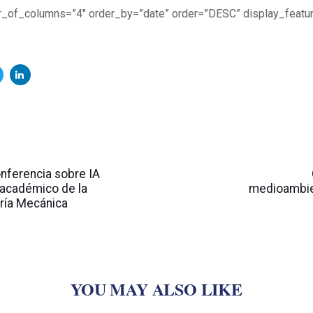
r_of_columns=”4″ order_by=”date” order=”DESC” display_feat
Artículo
siguiente
nferencia sobre IA
 académico de la
medioambie
ería Mecánica
YOU MAY ALSO LIKE