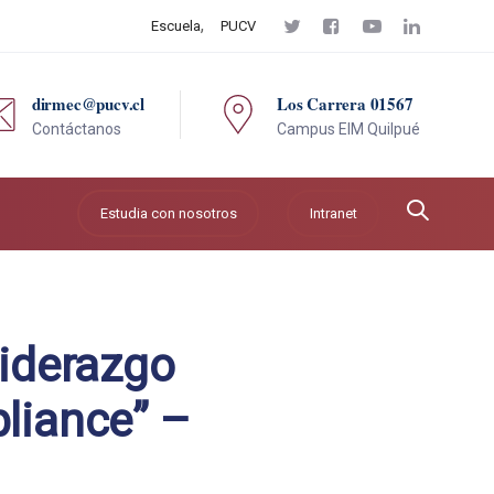
Escuela
PUCV
dirmec@pucv.cl
Los Carrera 01567
Contáctanos
Campus EIM Quilpué
Estudia con nosotros
Intranet
liderazgo
pliance” –