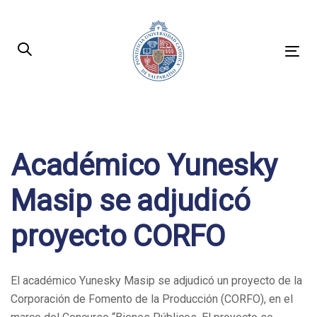
Skip
Skip
links
to
primary
Tog
navigation
nav
Skip
to
Post
content
navigation
Académico Yunesky
Masip se adjudicó
proyecto CORFO
El académico Yunesky Masip se adjudicó un proyecto de la
Corporación de Fomento de la Producción (CORFO), en el