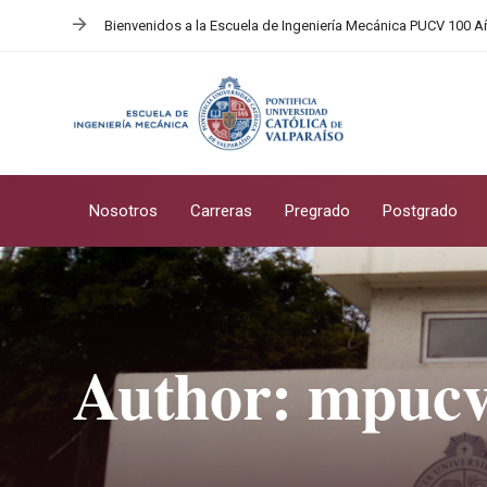
Skip
Skip
Bienvenidos a la Escuela de Ingeniería Mecánica PUCV 100 
links
to
primary
navigation
Skip
to
content
Nosotros
Carreras
Pregrado
Postgrado
Author: mpuc