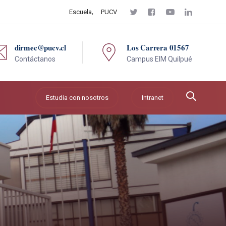
Escuela
PUCV
dirmec@pucv.cl
Los Carrera 01567
Contáctanos
Campus EIM Quilpué
Estudia con nosotros
Intranet