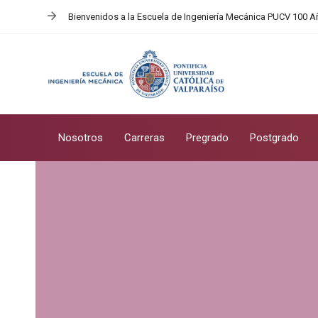
Skip
Skip
Bienvenidos a la Escuela de Ingeniería Mecánica PUCV 100 
links
to
primary
navigation
Skip
to
content
Nosotros
Carreras
Pregrado
Postgrado