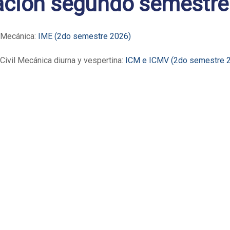
ción segundo semestre
 Mecánica:
IME (2do semestre 2026)
Civil Mecánica diurna y vespertina:
ICM e ICMV (2do semestre 
as
INGENIERÍA MECÁNICA
COMPARTIR 
Artículo
siguiente
dantes de cátedra,
Quimeta