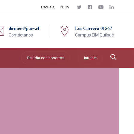
Escuela
PUCV
dirmec@pucv.cl
Los Carrera 01567
Contáctanos
Campus EIM Quilpué
Estudia con nosotros
Intranet