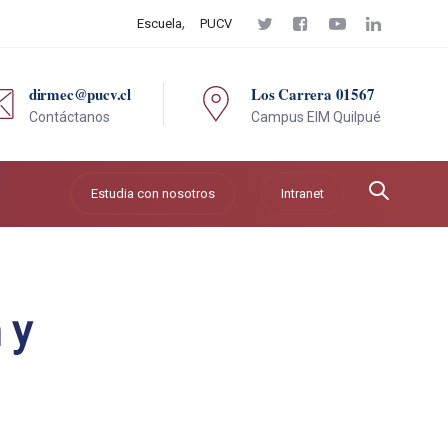
Escuela
PUCV
dirmec@pucv.cl
Los Carrera 01567
Contáctanos
Campus EIM Quilpué
Estudia con nosotros
Intranet
 y