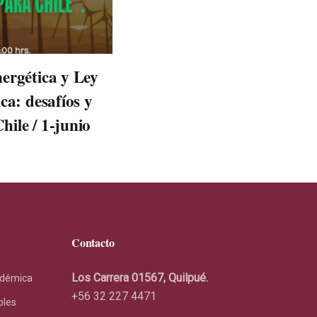
ergética y Ley
ca: desafíos y
ile / 1-junio
Contacto
Los Carrera 01567, Quilpué.
adémica
+56 32 227 4471
bles