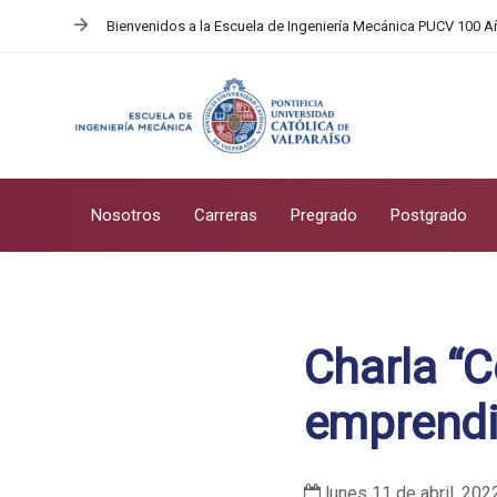
Skip
Skip
Bienvenidos a la Escuela de Ingeniería Mecánica PUCV 100 
links
to
primary
navigation
Skip
to
content
Nosotros
Carreras
Pregrado
Postgrado
Post
navigation
Charla “C
emprendim
lunes 11 de abril, 202