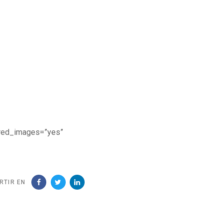
ured_images=”yes”
RTIR EN