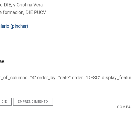
o DIE; y Cristina Vera,
 formación, DIE PUCV.
ario (pinchar)
as
r_of_columns=”4″ order_by=”date” order=”DESC” display_feat
DIE
EMPRENDIMIENTO
COMPA