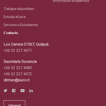
La Escuela
Ingeniería Mecánica
Autoridades y Académicos
Ingeniería Civil Mecánica
Profesores hora
Ingeniería Civil Mecánica –
Vespertina
Administrativos
Reglamentos
Alumnos
Noticias Académicas
Información Académica
Trabajos disponibles
Estudia afuera
Servicios a Estudiantes
Contacto
Los Carrera 01567, Quilpué.
+56 32 227 4471