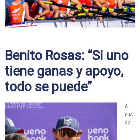
Post
navigation
Benito Rosas: “Si uno
tiene ganas y apoyo,
todo se puede”
A
sus
22