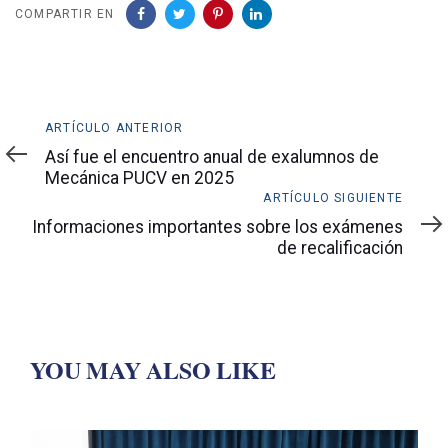
COMPARTIR EN
Artículo
ARTÍCULO ANTERIOR
anterior
Así fue el encuentro anual de exalumnos de
Mecánica PUCV en 2025
Artículo
ARTÍCULO SIGUIENTE
siguiente
Informaciones importantes sobre los exámenes
de recalificación
YOU MAY ALSO LIKE