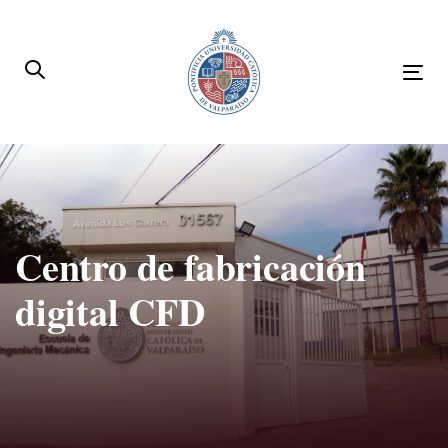
Skip
Skip
links
to
primary
Tog
navigation
nav
Skip
to
content
Centro de fabricación
digital CFD