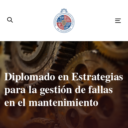
Skip
Skip
links
to
primary
Tog
navigation
nav
Skip
to
content
Diplomado en Estrategias
para la gestión de fallas
en el mantenimiento