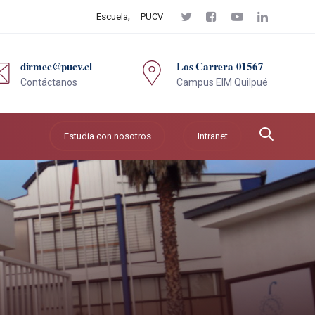
Escuela
PUCV
dirmec@pucv.cl
Los Carrera 01567
Contáctanos
Campus EIM Quilpué
Estudia con nosotros
Intranet