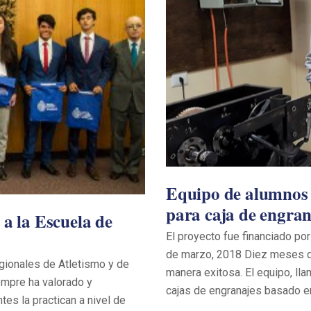
Equipo de alumnos 
para caja de engran
 a la Escuela de
El proyecto fue financiado po
de marzo, 2018 Diez meses de 
egionales de Atletismo y de
manera exitosa. El equipo, l
mpre ha valorado y
cajas de engranajes basado e
tes la practican a nivel de