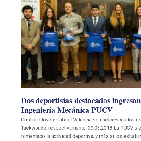
Dos deportistas destacados ingresan
Ingeniería Mecánica PUCV
Cristian Lloyd y Gabriel Valencia son seleccionados r
Taekwondo, respectivamente. 09.03.2018 La PUCV sie
fomentado la actividad deportiva, y más si los estudian