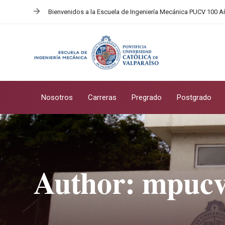
Skip
Skip
Bienvenidos a la Escuela de Ingeniería Mecánica PUCV 100 
links
to
primary
navigation
Skip
to
content
Nosotros
Carreras
Pregrado
Postgrado
Author: mpuc