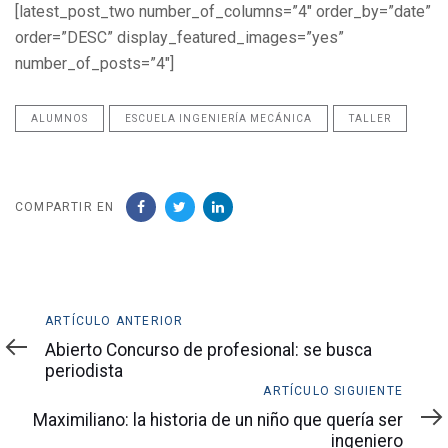
[latest_post_two number_of_columns=”4″ order_by=”date”
order=”DESC” display_featured_images=”yes”
number_of_posts=”4″]
ALUMNOS
ESCUELA INGENIERÍA MECÁNICA
TALLER
COMPARTIR EN
Artículo
ARTÍCULO ANTERIOR
anterior
Abierto Concurso de profesional: se busca
periodista
Artículo
ARTÍCULO SIGUIENTE
siguiente
Maximiliano: la historia de un niño que quería ser
ingeniero