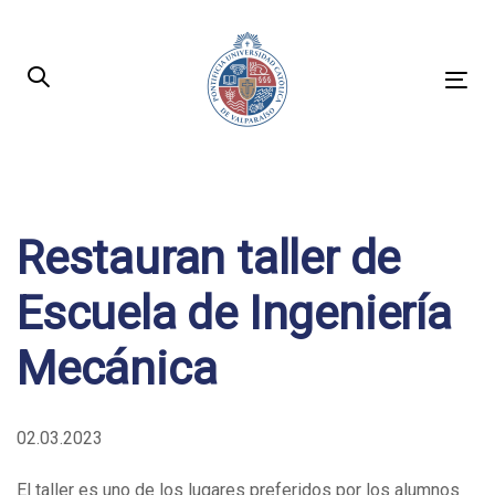
Skip
Skip
links
to
primary
Tog
navigation
nav
Skip
to
Post
content
navigation
Restauran taller de
Escuela de Ingeniería
Mecánica
02.03.2023
El taller es uno de los lugares preferidos por los alumnos