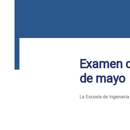
Examen d
Post
de mayo
navigation
La Escuela de Ingeniería
de título de Samer Cury
Ingeniería Mecánica Pla
realizará el martes 27 d