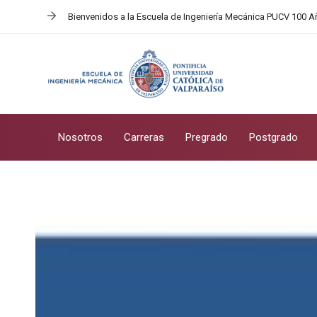
Skip
Skip
Bienvenidos a la Escuela de Ingeniería Mecánica PUCV 100 
links
to
primary
navigation
Skip
to
content
Nosotros
Carreras
Pregrado
Postgrado