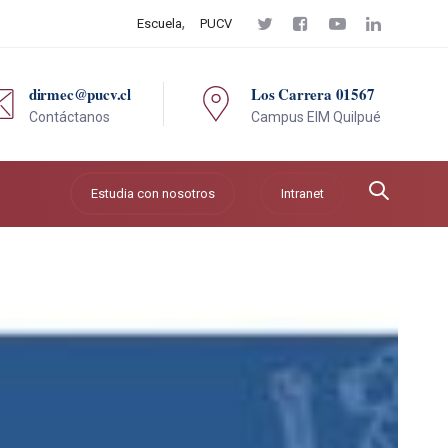
Escuela
PUCV
dirmec@pucv.cl
Los Carrera 01567
Contáctanos
Campus EIM Quilpué
Estudia con nosotros
Intranet