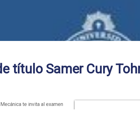
e título Samer Cury To
 Mecánica te invita al examen
 Tohmas, egresado de
n Complementario, que se
e mayo de 2025.